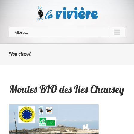
Skip
to
content
Aller à...
Non classé
Moules BIO des Iles Chausey