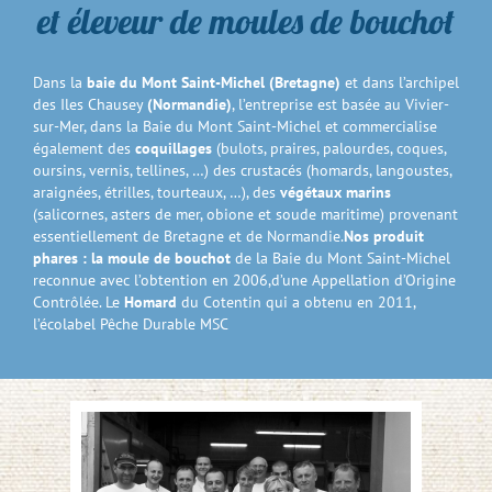
et éleveur de moules de bouchot
Dans la
baie du Mont Saint-Michel
(Bretagne)
et dans l’archipel
des Iles Chausey
(Normandie)
, l’entreprise est basée au Vivier-
sur-Mer, dans la Baie du Mont Saint-Michel et commercialise
également des
coquillages
(bulots, praires, palourdes, coques,
oursins, vernis, tellines, …) des crustacés (homards, langoustes,
araignées, étrilles, tourteaux, …), des
végétaux marins
(salicornes, asters de mer, obione et soude maritime) provenant
essentiellement de Bretagne et de Normandie.
Nos produit
phares :
la moule de bouchot
de la Baie du Mont Saint-Michel
reconnue avec l’obtention en 2006,d’une Appellation d’Origine
Contrôlée. Le
Homard
du Cotentin qui a obtenu en 2011,
l’écolabel Pêche Durable MSC